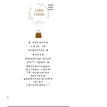
☀️ Vakantie
t.e.m. 19
augustus.☀️
☀️Onze
webshop blijft
24/7 open.☀️
Bestellingen
worden vanaf
19 augustus
opnieuw
gepersonalisee
rd en
verzonden.🤍