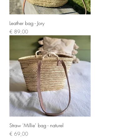
Leather bag - Jory
Prijs
€ 89,00
Straw 'Millie' bag - naturel
Prijs
€ 69,00