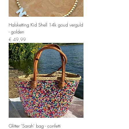
Halsketting Kid Shell 14k goud verguld
- golden
Prijs
€ 49,99
Glitter 'Sarah' bag - confetti