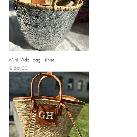
Mini 'Ada' bag - silver
Prijs
€ 55,00