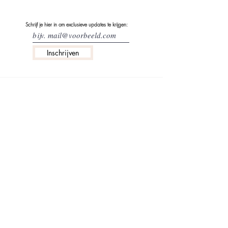
Schrijf je hier in om exclusieve updates te krijgen:
Inschrijven
info@littlegisele.com
ABOUT US
VERZENDING & RETOURBELEID
CONTACTEER ONS
PRIVACYBELEID & VOORWAARDEN