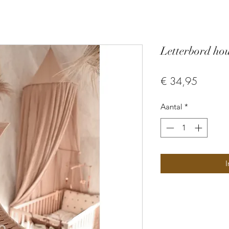
Letterbord ho
Prijs
€ 34,95
Aantal
*
I