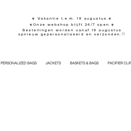
☀️ Vakantie t.e.m. 19 augustus.☀️
☀️Onze webshop blijft 24/7 open.☀️
Bestellingen worden vanaf 19 augustus
opnieuw gepersonaliseerd en verzonden.🤍
PERSONALIZED BAGS
JACKETS
BASKETS & BAGS
PACIFIER CLI