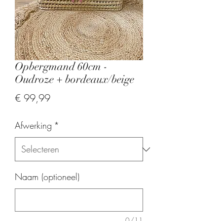
Opbergmand 60cm -
Oudroze + bordeaux/beige
Prijs
€ 99,99
Afwerking
*
Naam (optioneel)
0/11