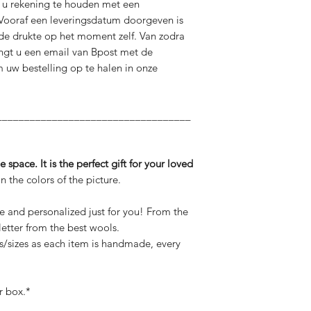
j u rekening te houden met een
 Vooraf een leveringsdatum doorgeven is
 de drukte op het moment zelf. Van zodra
ngt u een email van Bpost met de
 uw bestelling op te halen in onze
___________________________________
 space. It is the perfect gift for your loved
n the colors of the picture.
 and personalized just for you! From the
tter from the best wools.
s/sizes as each item is handmade, every
r box.*