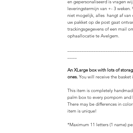
en gepersonaliseerd is vragen wi
leveringstermijn van +- 3 weken.
niet mogelijk, alles hangt af van
uw pakket op de post gaat ontva
trackingsgegevens of een mail om
ophaallocatie te Avelgem.
___________________________
____
An XLarge box with lots of storage
ones.
You will receive the basket i
This item is completely handmade
palm box to every pompom and le
There may be differences in color
item is unique!
*Maximum 11 letters (1 name) pe