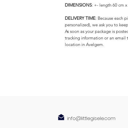
DIMENSIONS
: +- length 60 cm 
DELIVERY TIME
: Because each p
personalized), we ask you to keep
As soon as your package is posted
tracking information or an email 
location in Avelgem.
info@littlegisele.com