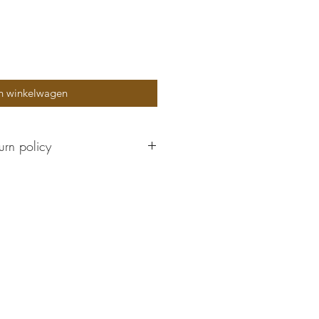
n winkelwagen
urn policy
boxes cannot be returned or