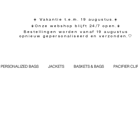
☀️ Vakantie t.e.m. 19 augustus.☀️
☀️Onze webshop blijft 24/7 open.☀️
Bestellingen worden vanaf 19 augustus
opnieuw gepersonaliseerd en verzonden.🤍
PERSONALIZED BAGS
JACKETS
BASKETS & BAGS
PACIFIER CLI