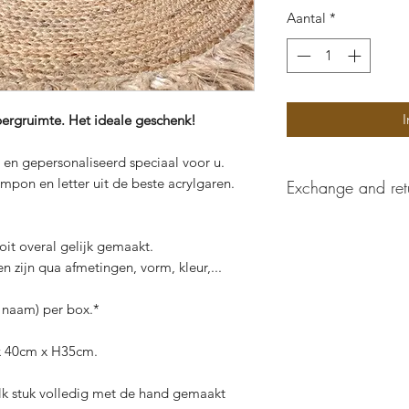
Aantal
*
I
bergruimte. Het ideale geschenk!
 en gepersonaliseerd speciaal voor u.
mpon en letter uit de beste acrylgaren.
Exchange and ret
These custom made 
oit overal gelijk gemaakt.
exchanged.
n zijn qua afmetingen, vorm, kleur,...
 naam) per box.*
 x 40cm x H35cm.
lk stuk volledig met de hand gemaakt