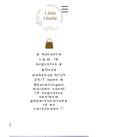
☀️ Vakantie
t.e.m. 19
augustus.☀️
☀️Onze
webshop blijft
24/7 open.☀️
Bestellingen
worden vanaf
19 augustus
opnieuw
gepersonalisee
rd en
verzonden.🤍