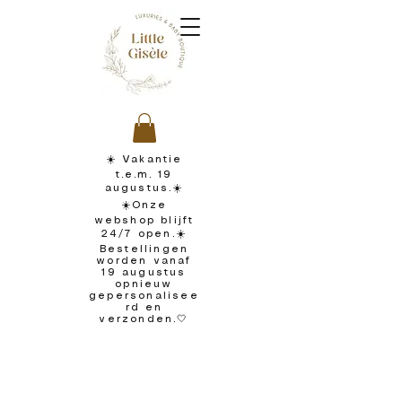
☀️ Vakantie
t.e.m. 19
augustus.☀️
☀️Onze
webshop blijft
24/7 open.☀️
Bestellingen
worden vanaf
19 augustus
opnieuw
gepersonalisee
rd en
verzonden.🤍