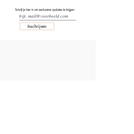
Schrijf je hier in om exclusieve updates te krijgen:
Inschrijven
info@littlegisele.com
ABOUT US
VERZENDING & RETOURBELEID
CONTACTEER ONS
PRIVACYBELEID & VOORWAARDEN