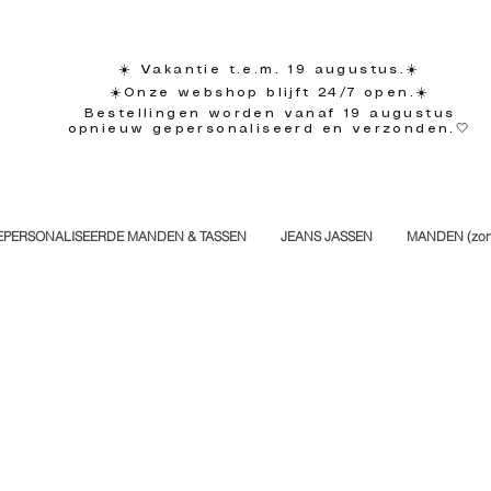
☀️ Vakantie t.e.m. 19 augustus.☀️
☀️Onze webshop blijft 24/7 open.☀️
Bestellingen worden vanaf 19 augustus
opnieuw gepersonaliseerd en verzonden.🤍
EPERSONALISEERDE MANDEN & TASSEN
JEANS JASSEN
MANDEN (zond