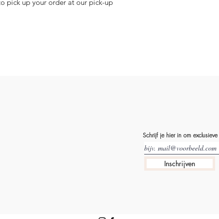
to pick up your order at our pick-up
Schrijf je hier in om exclusieve
Inschrijven
N