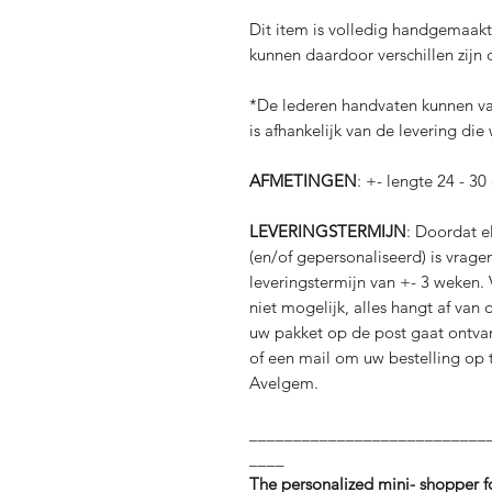
Dit item is volledig handgemaakt
kunnen daardoor verschillen zijn 
*De lederen handvaten kunnen var
is afhankelijk van de levering di
AFMETINGEN
: +- lengte 24 - 3
LEVERINGSTERMIJN
: Doordat e
(en/of gepersonaliseerd) is vrag
leveringstermijn van +- 3 weken.
niet mogelijk, alles hangt af van
uw pakket op de post gaat ontva
of een mail om uw bestelling op t
Avelgem.
___________________________
____
The personalized mini- shopper f