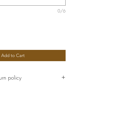
0/6
Add to Cart
urn policy
cannot be returned.