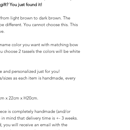
 gift? You just found it!
y from light brown to dark brown. The
be different. You cannot choose this. This
ve.
he name color you want with matching bow
u choose 2 tassels the colors will be white
 and personalized just for you!
s/sizes as each item is handmade, every
0 cm x 22cm x H20cm.
iece is completely handmade (and/or
 in mind that delivery time is +- 3 weeks.
, you will receive an email with the