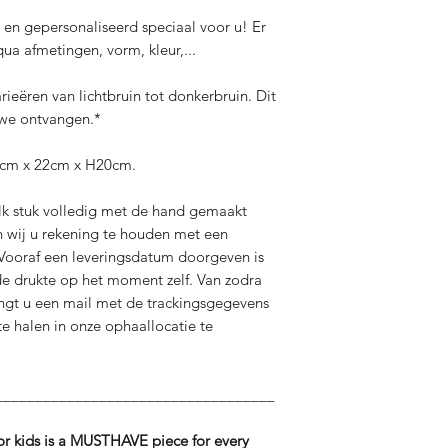
 en gepersonaliseerd speciaal voor u! Er
qua afmetingen, vorm, kleur,...
ieëren van lichtbruin tot donkerbruin. Dit
e we ontvangen.*
0 cm x 22cm x H20cm.
lk stuk volledig met de hand gemaakt
en wij u rekening te houden met een
 Vooraf een leveringsdatum doorgeven is
 de drukte op het moment zelf. Van zodra
ngt u een mail met de trackingsgegevens
e halen in onze ophaallocatie te
___________________________________
or kids is a MUSTHAVE piece for every