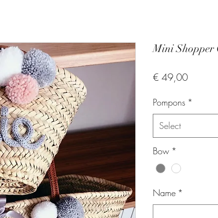
Mini Shopper 
Price
€ 49,00
Pompons
*
Select
Bow
*
Name
*