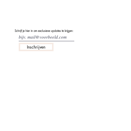
Schrijf je hier in om exclusieve updates te krijgen:
Inschrijven
info@littlegisele.com
ABOUT US
VERZENDING & RETOURBELEID