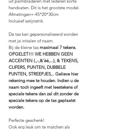
uit palmbladeren met lederen korte
handvaten. Dit is het grootste model.
Afmetingen+-45*20*30cm
Inclusief satijnstrik.
De tas kan gepersonaliseerd worden
met je initalen of naam.
Bij de kleine tas
maximaal 7 tekens.
OPGELET!!! WE HEBBEN GEEN
ACCENTEN (.,-,&¨èé,...), & TEKENS,
CIJFERS, PUNTEN, DUBBELE
PUNTEN, STREEPJES,.. Gelieve hier
rekening mee te houden. Indien u de
naam toch ingeeft met leestekens of
speciale tekens dan zal dit zonder de
speciale tekens op de tas geplaatst
worden.
Perfecte geschenk!
Ook erg leuk om te matchen als