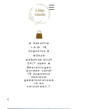
☀️ Vakantie
t.e.m. 19
augustus.☀️
☀️Onze
webshop blijft
24/7 open.☀️
Bestellingen
worden vanaf
19 augustus
opnieuw
gepersonalisee
rd en
verzonden.🤍