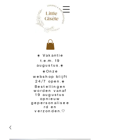
☀️ Vakantie
t.e.m. 19
augustus.☀️
☀️Onze
webshop blijft
24/7 open.☀️
Bestellingen
worden vanaf
19 augustus
opnieuw
gepersonalisee
rd en
verzonden.🤍