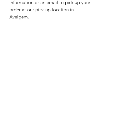
information or an email to pick up your
order at our pick-up location in
Avelgem.
Exchange and return policy
These custom made boxes cannot be
returned or exchanged.