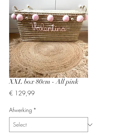
XXL box 80cm - All pink
Price
€ 129,99
Afwerking
*