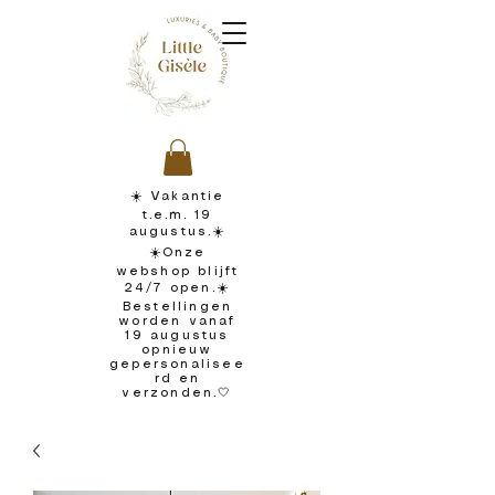
☀️ Vakantie
t.e.m. 19
augustus.☀️
☀️Onze
webshop blijft
24/7 open.☀️
Bestellingen
worden vanaf
19 augustus
opnieuw
gepersonalisee
rd en
verzonden.🤍