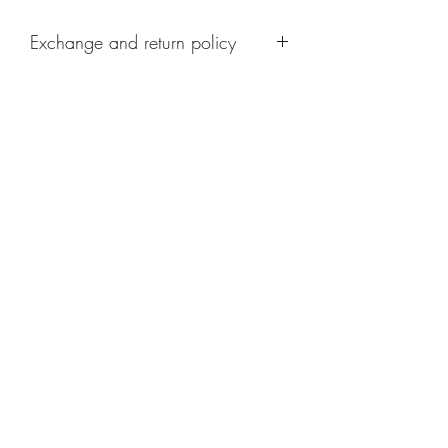
Exchange and return policy
These custom made baskets cannot be
returned or exchanged.
Schrijf je hier in om exclusieve updates te krijgen: