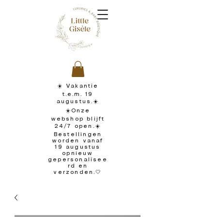
☀️ Vakantie
t.e.m. 19
augustus.☀️
☀️Onze
webshop blijft
24/7 open.☀️
Bestellingen
worden vanaf
19 augustus
opnieuw
gepersonalisee
rd en
verzonden.🤍