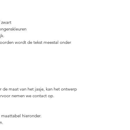
Gepersonaliseerde i
worden.
f zwart
jongenskleuren
jk.
oorden wordt de tekst meestal onder
r de maat van het jasje, kan het ontwerp
arvoor nemen we contact op.
e maattabel hieronder.
n.