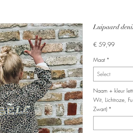
Luipaard deni
Price
€ 59,99
Maat
*
Select
Naam + kleur lett
Wit, Lichtroze, F
Zwart)
*