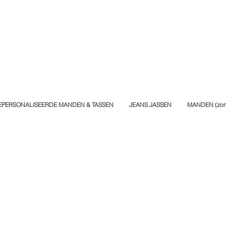
EPERSONALISEERDE MANDEN & TASSEN
JEANS JASSEN
MANDEN (zond