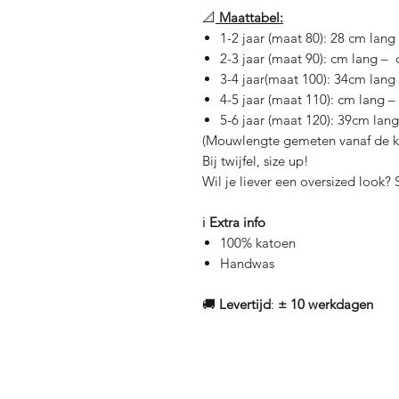
📐
Maattabel:
1-2 jaar (maat 80): 28 cm la
2-3 jaar (maat 90): cm lang
3-4 jaar(maat 100): 34cm lan
4-5 jaar (maat 110): cm lan
5-6 jaar (maat 120): 39cm la
(Mouwlengte gemeten vanaf de k
Bij twijfel, size up!
Wil je liever een oversized look? 
ℹ️
Extra info
100% katoen
Handwas
🚚
Levertijd
:
± 10 werkdagen