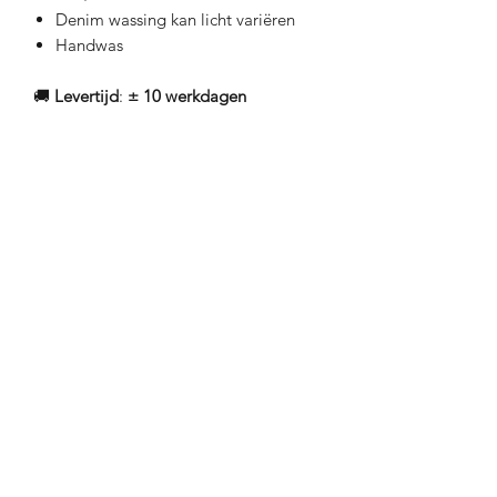
Denim wassing kan licht variëren
Handwas
🚚
Levertijd
:
± 10 werkdagen
Retourbeleid
Gepersonaliseerde items kunnen niet
geretourneerd worden.