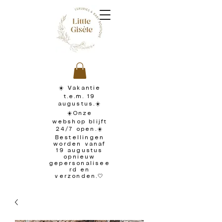
☀️ Vakantie
t.e.m. 19
augustus.☀️
☀️Onze
webshop blijft
24/7 open.☀️
Bestellingen
worden vanaf
19 augustus
opnieuw
gepersonalisee
rd en
verzonden.🤍