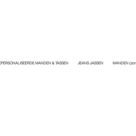
EPERSONALISEERDE MANDEN & TASSEN
JEANS JASSEN
MANDEN (zond