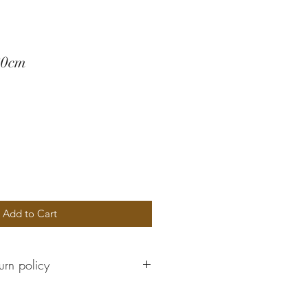
80cm
Add to Cart
urn policy
boxes cannot be returned or