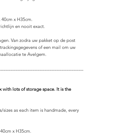
 x 40cm x H35cm.
ichtlijn en nooit exact.
agen. Van zodra uw pakket op de post
 trackingsgegevens of een mail om uw
haallocatie te Avelgem.
___________________________________
ith lots of storage space. It is the
s/sizes as each item is handmade, every
x 40cm x H35cm.