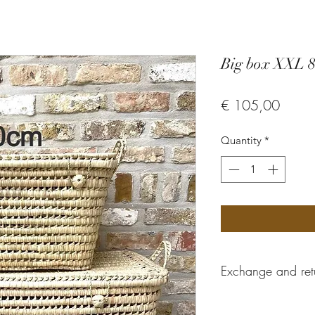
Big box XXL 
Price
€ 105,00
Quantity
*
Exchange and ret
These custom made 