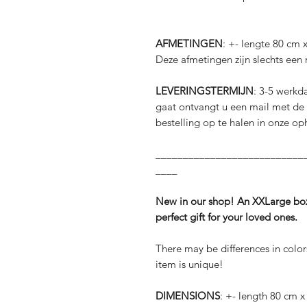
AFMETINGEN
: +- lengte 80 cm
Deze afmetingen zijn slechts een r
LEVERINGSTERMIJN
: 3-5 werkd
gaat ontvangt u een mail met de
bestelling op te halen in onze op
___________________________
____
New in our shop! An XXLarge box w
perfect gift for your loved ones.
There may be differences in color
item is unique!
DIMENSIONS
: +- length 80 cm 