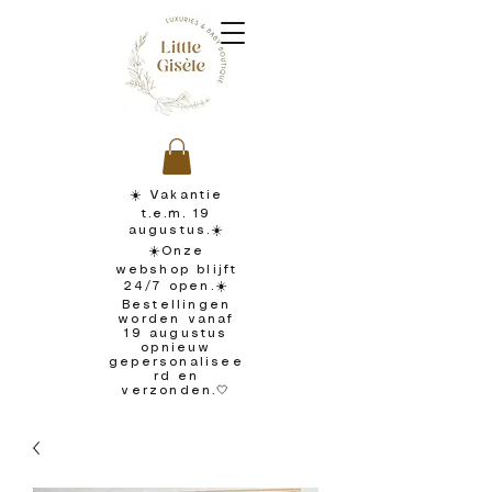
☀️ Vakantie
t.e.m. 19
augustus.☀️
☀️Onze
webshop blijft
24/7 open.☀️
Bestellingen
worden vanaf
19 augustus
opnieuw
gepersonalisee
rd en
verzonden.🤍