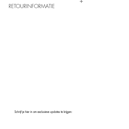
RETOURINFORMATIE
Indien we het gewenste kleur op stock
hebben verwachten we deze binnen de
3-5 werkdagen te leveren. Indien we
deze nog moeten bijmaken kan dit iets
langer duren.
Handgemaakte
gepersonaliseerde items op bestelling
kunnen niet geretourneerd worden.
Schrijf je hier in om exclusieve updates te krijgen:
Inschrijven