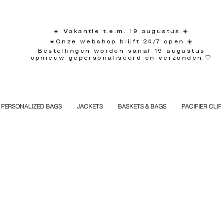
☀️ Vakantie t.e.m. 19 augustus.☀️
☀️Onze webshop blijft 24/7 open.☀️
Bestellingen worden vanaf 19 augustus
opnieuw gepersonaliseerd en verzonden.🤍
PERSONALIZED BAGS
JACKETS
BASKETS & BAGS
PACIFIER CLI