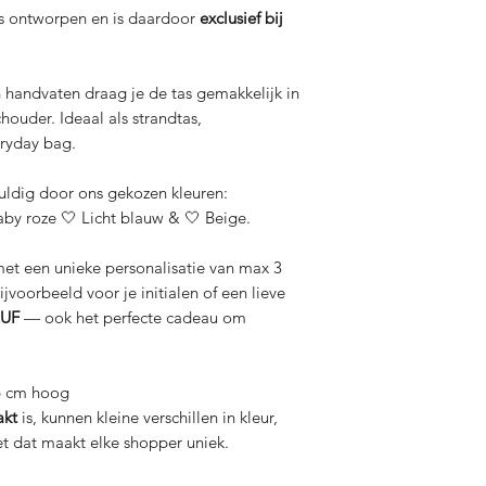
s ontworpen en is daardoor
exclusief bij
n handvaten draag je de tas gemakkelijk in
houder. Ideaal als strandtas,
eryday bag.
vuldig door ons gekozen kleuren:
aby roze 🤍 Licht blauw & 🤍 Beige.
met een unieke personalisatie van max 3
bijvoorbeeld voor je initialen of een lieve
JUF
— ook het perfecte cadeau om
6 cm hoog
kt
is, kunnen kleine verschillen in kleur,
 dat maakt elke shopper uniek.