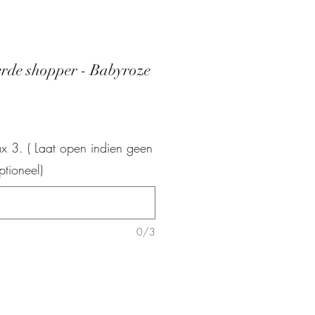
erde shopper - Babyroze
max 3. ( Laat open indien geen
ptioneel)
0/3